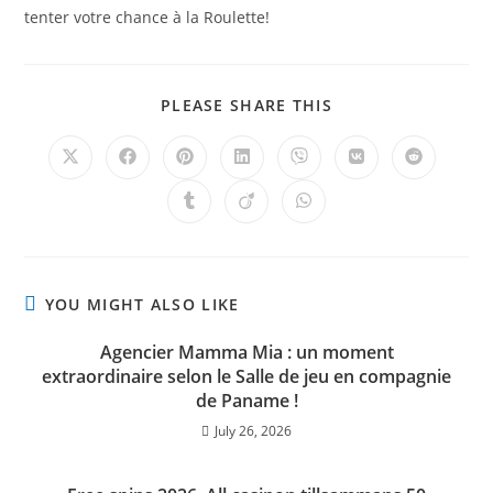
tenter votre chance à la Roulette!
PLEASE SHARE THIS
YOU MIGHT ALSO LIKE
Agencier Mamma Mia : un moment
extraordinaire selon le Salle de jeu en compagnie
de Paname !
July 26, 2026